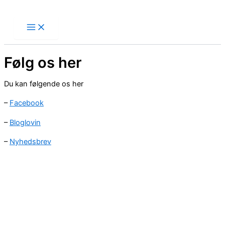
Skip
to
content
Følg os her
Du kan følgende os her
–
Facebook
–
Bloglovin
–
Nyhedsbrev