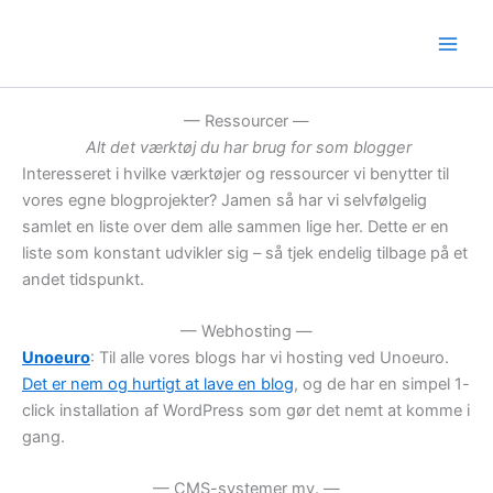
Skip
to
content
— Ressourcer —
Alt det værktøj du har brug for som blogger
Interesseret i hvilke værktøjer og ressourcer vi benytter til
vores egne blogprojekter? Jamen så har vi selvfølgelig
samlet en liste over dem alle sammen lige her. Dette er en
liste som konstant udvikler sig – så tjek endelig tilbage på et
andet tidspunkt.
— Webhosting —
Unoeuro
: Til alle vores blogs har vi hosting ved Unoeuro.
Det er nem og hurtigt at lave en blog
, og de har en simpel 1-
click installation af WordPress som gør det nemt at komme i
gang.
— CMS-systemer mv. —