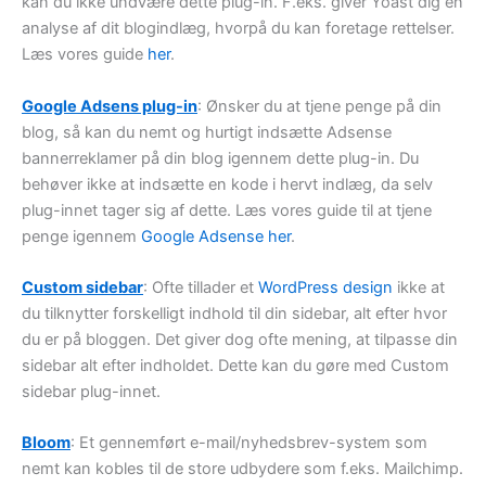
kan du ikke undvære dette plug-in. F.eks. giver Yoast dig en
analyse af dit blogindlæg, hvorpå du kan foretage rettelser.
Læs vores guide
her
.
Google Adsens plug-in
: Ønsker du at tjene penge på din
blog, så kan du nemt og hurtigt indsætte Adsense
bannerreklamer på din blog igennem dette plug-in. Du
behøver ikke at indsætte en kode i hervt indlæg, da selv
plug-innet tager sig af dette. Læs vores guide til at tjene
penge igennem
Google Adsense her
.
Custom sidebar
: Ofte tillader et
WordPress design
ikke at
du tilknytter forskelligt indhold til din sidebar, alt efter hvor
du er på bloggen. Det giver dog ofte mening, at tilpasse din
sidebar alt efter indholdet. Dette kan du gøre med Custom
sidebar plug-innet.
Bloom
: Et gennemført e-mail/nyhedsbrev-system som
nemt kan kobles til de store udbydere som f.eks. Mailchimp.