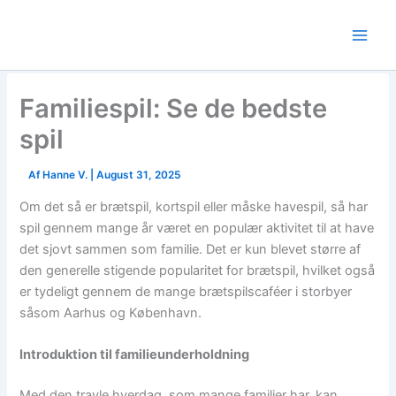
Skip
to
content
Familiespil: Se de bedste
spil
Af
Hanne V.
|
August 31, 2025
Om det så er brætspil, kortspil eller måske havespil, så har
spil gennem mange år været en populær aktivitet til at have
det sjovt sammen som familie. Det er kun blevet større af
den generelle stigende popularitet for brætspil, hvilket også
er tydeligt gennem de mange brætspilscaféer i storbyer
såsom Aarhus og København.
Introduktion til familieunderholdning
Med den travle hverdag, som mange familier har, kan