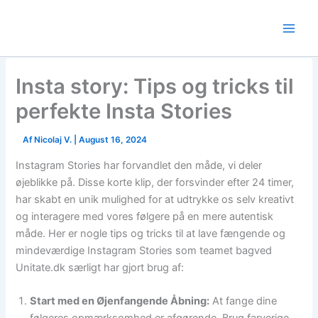
Skip
to
content
Insta story: Tips og tricks til
perfekte Insta Stories
Af
Nicolaj V.
|
August 16, 2024
Instagram Stories har forvandlet den måde, vi deler
øjeblikke på. Disse korte klip, der forsvinder efter 24 timer,
har skabt en unik mulighed for at udtrykke os selv kreativt
og interagere med vores følgere på en mere autentisk
måde. Her er nogle tips og tricks til at lave fængende og
mindeværdige Instagram Stories som teamet bagved
Unitate.dk særligt har gjort brug af:
Start med en Øjenfangende Åbning:
At fange dine