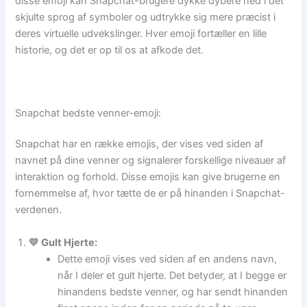
disse emoji kan Snapchat-brugere dykke dybere ned i det
skjulte sprog af symboler og udtrykke sig mere præcist i
deres virtuelle udvekslinger. Hver emoji fortæller en lille
historie, og det er op til os at afkode det.
Snapchat bedste venner-emoji:
Snapchat har en række emojis, der vises ved siden af
navnet på dine venner og signalerer forskellige niveauer af
interaktion og forhold. Disse emojis kan give brugerne en
fornemmelse af, hvor tætte de er på hinanden i Snapchat-
verdenen.
💛 Gult Hjerte:
Dette emoji vises ved siden af en andens navn,
når I deler et gult hjerte. Det betyder, at I begge er
hinandens bedste venner, og har sendt hinanden