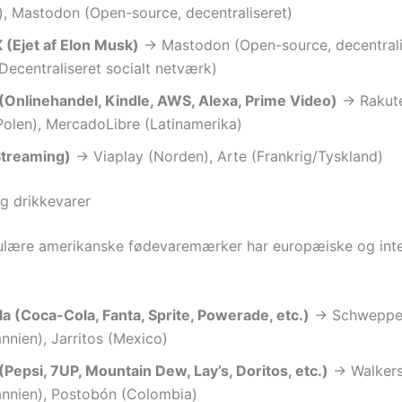
), Mastodon (Open-source, decentraliseret)
 (Ejet af Elon Musk)
→ Mastodon (Open-source, decentrali
Decentraliseret socialt netværk)
Onlinehandel, Kindle, AWS, Alexa, Prime Video)
→ Rakute
Polen), MercadoLibre (Latinamerika)
(Streaming)
→ Viaplay (Norden), Arte (Frankrig/Tyskland)
g drikkevarer
lære amerikanske fødevaremærker har europæiske og inte
a (Coca-Cola, Fanta, Sprite, Powerade, etc.)
→ Schweppe
annien), Jarritos (Mexico)
Pepsi, 7UP, Mountain Dew, Lay’s, Doritos, etc.)
→ Walker
annien), Postobón (Colombia)