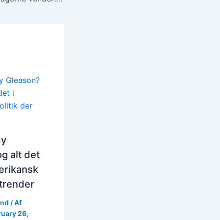
y
g alt det
erikansk
 trender
und
/ Af
ruary 26,