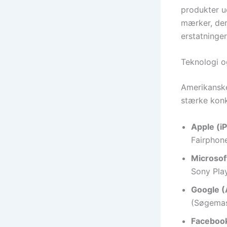
produkter u
mærker, der
erstatninger
Teknologi o
Amerikanske
stærke konk
Apple (i
Fairphone
Microsof
Sony Play
Google (A
(Søgemas
Facebook