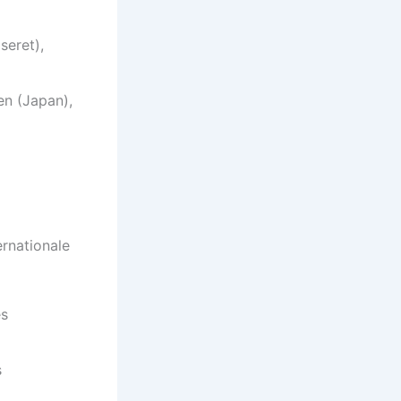
seret),
n (Japan),
rnationale
s
s