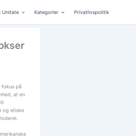
 Unitate
Kategorier
Privatlivspolitik
okser
 fokus på
mhed, at en
00
 og etiske
loderet.
 amerikanske