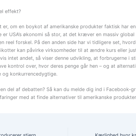
el effekt?
 er, om en boykot af amerikanske produkter faktisk har en 
e er USA’s økonomi så stor, at det kræver en massiv globa
en reel forskel. På den anden side har vi tidligere set, hvor
kotter kan påvirke virksomheder til at ændre kurs eller jus
Hvis intet andet, så viser denne udvikling, at forbrugerne i 
ave kontrol over, hvor deres penge går hen – og at alternat
 og konkurrencedygtige.
 en del af debatten? Så kan du melde dig ind i Facebook-g
faringer med at finde alternativer til amerikanske produkter
Salling Group introducerer stjerne-mærkning på europæiske produkter som svar på amerikanske toldtrusler