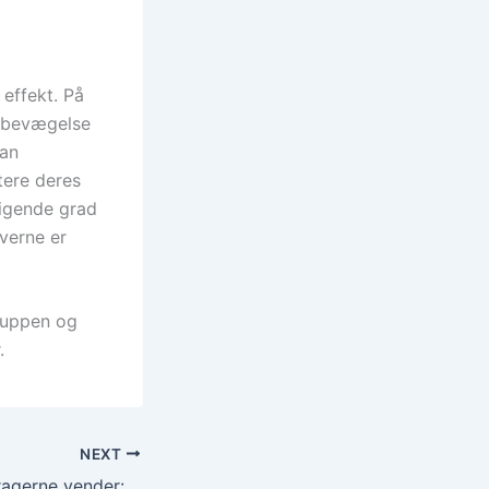
effekt. På
l bevægelse
dan
tere deres
stigende grad
iverne er
ruppen og
.
NEXT
Kærlighed hvor kragerne vender: Reality-programmet, der vinder danskernes hjerter