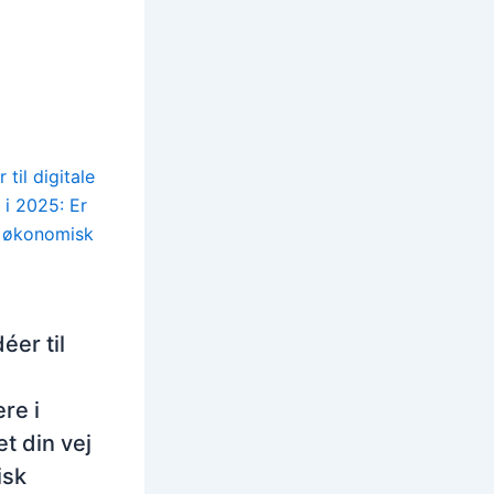
éer til
re i
t din vej
isk