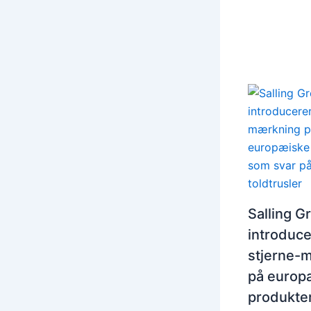
Salling G
introduce
stjerne-
på europ
produkte