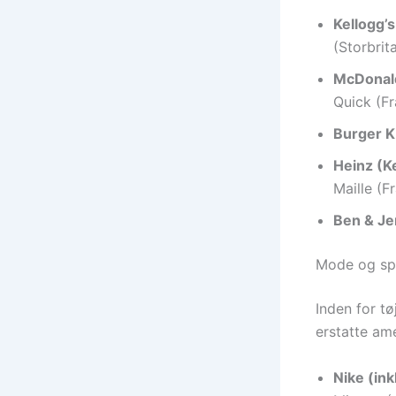
Kellogg’s
(Storbrit
McDonald
Quick (Fr
Burger K
Heinz (K
Maille (F
Ben & Jer
Mode og sp
Inden for t
erstatte am
Nike (in