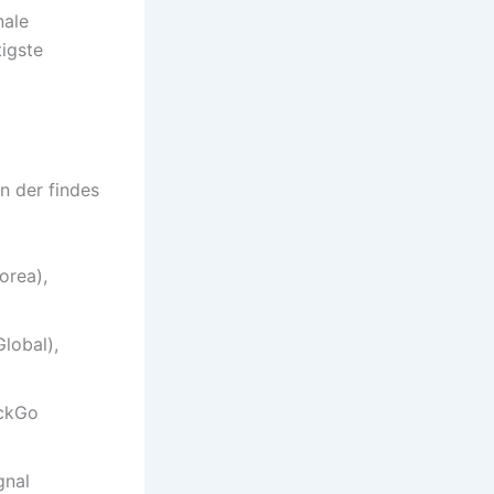
nale
tigste
n der findes
rea),
lobal),
ckGo
gnal