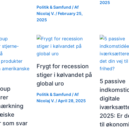
2025
Politik & Samfund
/ Af
Nicolaj V.
/
February 25,
2025
Frygt for recession
stiger i kølvandet på
5 passive
global uro
roup
indkomstid
Politik & Samfund
/ Af
rer
digitale
Nicolaj V.
/
April 28, 2025
mærkning
iværksætte
æiske
2025: Er de
r som svar
til økonom