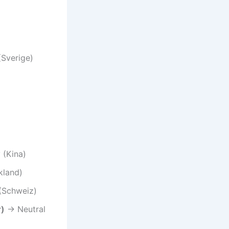
(Sverige)
 (Kina)
kland)
(Schweiz)
r)
→ Neutral