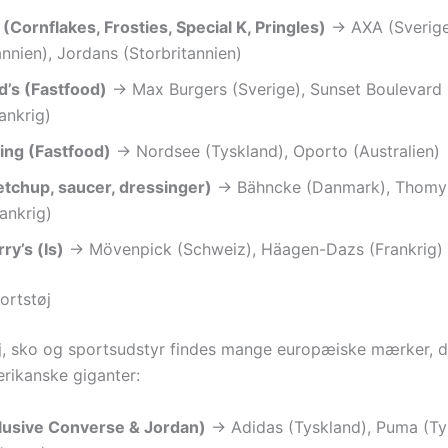
 (Cornflakes, Frosties, Special K, Pringles)
→ AXA (Sverige
annien), Jordans (Storbritannien)
’s (Fastfood)
→ Max Burgers (Sverige), Sunset Boulevard
ankrig)
ing (Fastfood)
→ Nordsee (Tyskland), Oporto (Australien)
etchup, saucer, dressinger)
→ Bähncke (Danmark), Thomy 
rankrig)
ry’s (Is)
→ Mövenpick (Schweiz), Häagen-Dazs (Frankrig)
ortstøj
øj, sko og sportsudstyr findes mange europæiske mærker, d
erikanske giganter:
klusive Converse & Jordan)
→ Adidas (Tyskland), Puma (Ty