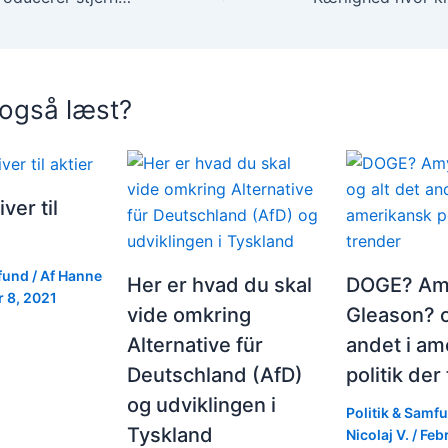
 også læst?
iver til
mfund
/ Af
Hanne
Her er hvad du skal
DOGE? Am
 8, 2021
vide omkring
Gleason? o
Alternative für
andet i am
Deutschland (AfD)
politik der
og udviklingen i
Politik & Samf
Tyskland
Nicolaj V.
/
Feb