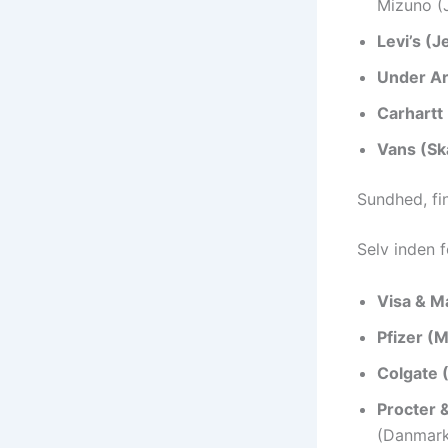
Mizuno (
Levi’s (J
Under A
Carhartt 
Vans (Sk
Sundhed, fi
Selv inden 
Visa & M
Pfizer (M
Colgate 
Procter 
(Danmark)