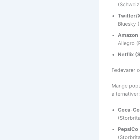
(Schweiz
Twitter/X
Bluesky (
Amazon (
Allegro (
Netflix 
Fødevarer o
Mange popu
alternativer:
Coca-Col
(Storbrit
PepsiCo (
(Storbrit