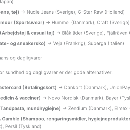
Japan)
eans, tøj)
→ Nudie Jeans (Sverige), G-Star Raw (Holland)
rmour (Sportswear)
→ Hummel (Danmark), Craft (Sverige)
(Arbejdstøj & casual tøj)
→ Blåkläder (Sverige), Fjällräven 
ate- og sneakersko)
→ Veja (Frankrig), Superga (Italien)
nans og dagligvarer
for sundhed og dagligvarer er der gode alternativer:
astercard (Betalingskort)
→ Dankort (Danmark), UnionPay
edicin & vacciner)
→ Novo Nordisk (Danmark), Bayer (Tys
(Tandpasta, mundhygiejne)
→ Zendium (Danmark), Elmex 
& Gamble (Shampoo, rengøringsmidler, hygiejneprodukte
, Persil (Tyskland)