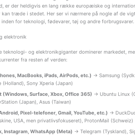
d, er der heldigvis en lang række europæiske og internatio
 kan træde i stedet. Her ser vi nærmere på nogle af de vig
 inden for teknologi, fødevarer, tøj og andre forbrugsvarer.
g elektronik
 teknologi- og elektronikgiganter dominerer markedet, me
urrenter fra resten af verden:
Phones, MacBooks, iPads, AirPods, etc.)
→ Samsung (Sydko
 (Holland), Sony Xperia (Japan)
t (Windows, Surface, Xbox, Office 365)
→ Ubuntu Linux (G
Station (Japan), Asus (Taiwan)
ndroid, Pixel-telefoner, Gmail, YouTube, etc.)
→ DuckDu
kine, USA, men privatlivsfokuseret), ProtonMail (Schweiz)
, Instagram, WhatsApp (Meta)
→ Telegram (Tyskland), Si