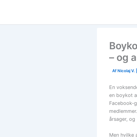
Skip
to
content
Boyko
– og a
Af
Nicolaj V.
En voksende
en boykot a
Facebook-gr
medlemmer. 
årsager, og 
Men hvilke 