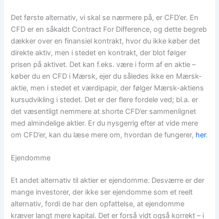
Det første alternativ, vi skal se nærmere på, er CFD’er. En
CFD er en såkaldt Contract For Difference, og dette begreb
dækker over en finansiel kontrakt, hvor du ikke køber det
direkte aktiv, men i stedet en kontrakt, der blot følger
prisen på aktivet. Det kan f.eks. være i form af en aktie –
køber du en CFD i Mærsk, ejer du således ikke en Mærsk-
aktie, men i stedet et værdipapir, der følger Mærsk-aktiens
kursudvikling i stedet. Det er der flere fordele ved; bl.a. er
det væsentligt nemmere at shorte CFD’er sammenlignet
med almindelige aktier. Er du nysgerrig efter at vide mere
om CFD’er, kan du læse mere om, hvordan de fungerer,
her
.
Ejendomme
Et andet alternativ til aktier er ejendomme. Desværre er der
mange investorer, der ikke ser ejendomme som et reelt
alternativ, fordi de har den opfattelse, at ejendomme
kræver langt mere kapital. Det er forså vidt også korrekt – i