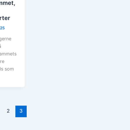
mmet,
rter
025
gerne
å
rammets
re
ds som
2
3