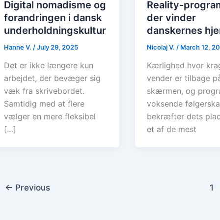
Digital nomadisme og
Reality-progra
forandringen i dansk
der vinder
underholdningskultur
danskernes hje
Hanne V.
/
July 29, 2025
Nicolaj V.
/
March 12, 2
Det er ikke længere kun
Kærlighed hvor kra
arbejdet, der bevæger sig
vender er tilbage p
væk fra skrivebordet.
skærmen, og prog
Samtidig med at flere
voksende følgerska
vælger en mere fleksibel
bekræfter dets pla
[…]
et af de mest
←
Previous
1