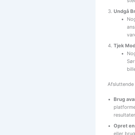
ste
Undgå Br
Nog
ans
var
Tjek Mod
Nog
Sør
bill
Afsluttende 
Brug ava
platforme
resultater
Opret en
eller bru