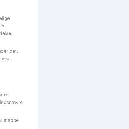
elige
ler
delse.
ader det.
passer
ørre
t indsnævre
ret mappe