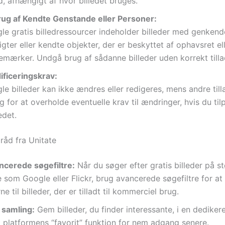
d, afhængigt af hvor billedet bruges.
ug af Kendte Genstande eller Personer:
le gratis billedressourcer indeholder billeder med genkend
igter eller kendte objekter, der er beskyttet af ophavsret el
emærker. Undgå brug af sådanne billeder uden korrekt tilla
ificeringskrav:
le billeder kan ikke ændres eller redigeres, mens andre till
g for at overholde eventuelle krav til ændringer, hvis du til
edet.
råd fra Unitate
ncerede søgefiltre:
Når du søger efter gratis billeder på st
 som Google eller Flickr, brug avancerede søgefiltre for a
ne til billeder, der er tilladt til kommerciel brug.
 samling:
Gem billeder, du finder interessante, i en dedike
g platformens “favorit” funktion for nem adgang senere.