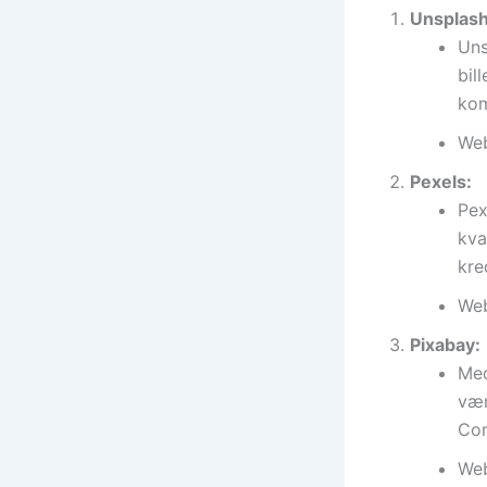
Unsplash
Uns
bil
kom
Web
Pexels:
Pex
kva
kre
Web
Pixabay:
Med
vær
Com
Web