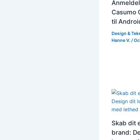
Anmeldel
Casumo C
til Andro
Design & Tek
Hanne V.
/
Oc
Skab dit 
brand: De