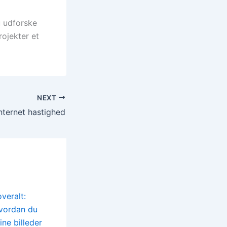
u udforske
rojekter et
NEXT
nternet hastighed