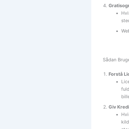
Gratisog
Hvi
ste
Web
Sådan Bruger
Forstå L
Lic
ful
bil
Giv Kredi
Hvi
kil