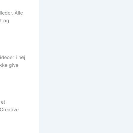
leder. Alle
gt og
ideoer i høj
ikke give
 et
 Creative