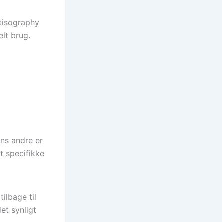
atisography
elt brug.
ens andre er
t specifikke
ilbage til
et synligt