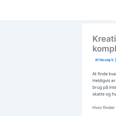
Skip
to
content
Kreat
komple
Af
Nicolaj V.
At finde kv
Heldigvis er
brug på inte
skatte og h
Hvor finder 