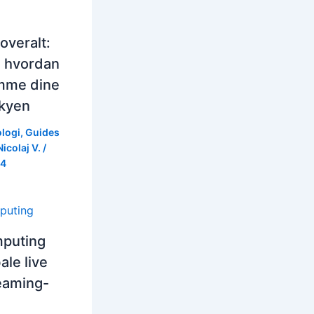
overalt:
g hvordan
mme dine
skyen
logi
,
Guides
Nicolaj V.
/
24
puting
ale live
eaming-