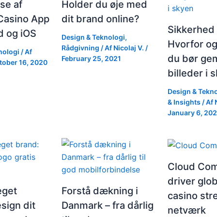
se af
Holder du øje med
asino App
dit brand online?
Sikkerhed 
id og iOS
Design & Teknologi
,
Hvorfor o
Rådgivning
/ Af
Nicolaj V.
/
nologi
/ Af
du bør ge
February 25, 2021
tober 16, 2020
billeder i 
Design & Tekno
& Insights
/ Af
January 6, 20
Cloud Com
driver glob
eget
Forstå dækning i
casino str
sign dit
Danmark – fra dårlig
netværk