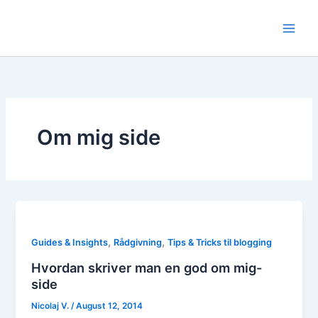
Skip
to
content
Om mig side
,
,
Guides & Insights
Rådgivning
Tips & Tricks til blogging
Hvordan skriver man en god om mig-
side
Nicolaj V.
/
August 12, 2014