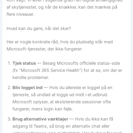
Kort sagt: Vi lever i stigende grad i en digital afhængighed
af skytjenester, og når de knækker, kan det mærkes på
flere niveauer.
Hvad kan du gøre, når det sker?
Her er nogle konkrete råd, hvis du pludselig står med
Microsoft-tjenester, der ikke fungerer:
Tjek status
— Besøg Microsofts officielle status-side
(fx “Microsoft 365 Service Health”) for at se, om der er
kendte problemer.
Bliv logget ind
— Hvis du allerede er logget på en
tjeneste, så undlad at logge ud midt i et udbrud.
Microsoft oplyser, at eksisterende sessioner ofte
fungerer, mens login kan fejle.
Brug alternative værktøjer
— Hvis du ikke kan få
adgang til Teams, så brug en alternativ chat eller