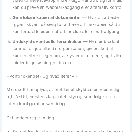
videokonference-app midlertidigt. Har du brug for mail,
kan du prøve en webmail-adgang eller alternativ konto.
Gem lokale kopier af dokumenter
— Hvis dit arbejde
ligger i skyen, så sørg for at have offline-kopier, så du
kan fortsætte uden netforbindelse eller cloud-adgang.
Undskyld eventuelle forsinkelser
— Hvis udbruddet
rammer dit job eller din organisation, giv besked til
kunder eller kolleger om, at systemet er nede, og hvilke
midlertidige løsninger I bruger.
Hvorfor sker det? Og hvad lærer vi?
Microsoft har oplyst, at problemet skyldtes en væsentlig
fejl i AFD-tjenestens kapacitetsstyring som følge af en
intern konfigurationsændring.
Det understreger to ting:
For det første: store cloud-leverandører er ikke immune