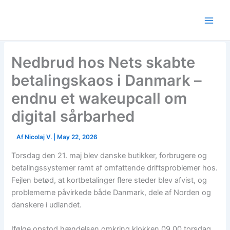
Skip
to
content
Nedbrud hos Nets skabte
betalingskaos i Danmark –
endnu et wakeupcall om
digital sårbarhed
Af
Nicolaj V.
|
May 22, 2026
Torsdag den 21. maj blev danske butikker, forbrugere og
betalingssystemer ramt af omfattende driftsproblemer hos.
Fejlen betød, at kortbetalinger flere steder blev afvist, og
problemerne påvirkede både Danmark, dele af Norden og
danskere i udlandet.
Ifølge opstod hændelsen omkring klokken 09.00 torsdag