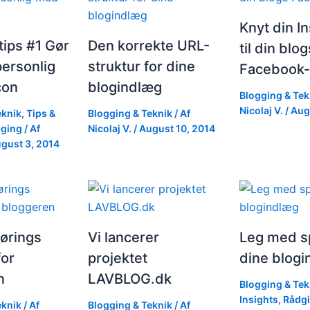
Knyt din I
ips #1 Gør
Den korrekte URL-
til din blog
personlig
struktur for dine
Facebook-
con
blogindlæg
Blogging & Tek
Nicolaj V.
/
Aug
eknik
,
Tips &
Blogging & Teknik
/ Af
gging
/ Af
Nicolaj V.
/
August 10, 2014
gust 3, 2014
ørings
Vi lancerer
Leg med sp
for
projektet
dine blog
n
LAVBLOG.dk
Blogging & Tek
Insights
,
Rådgi
eknik
/ Af
Blogging & Teknik
/ Af