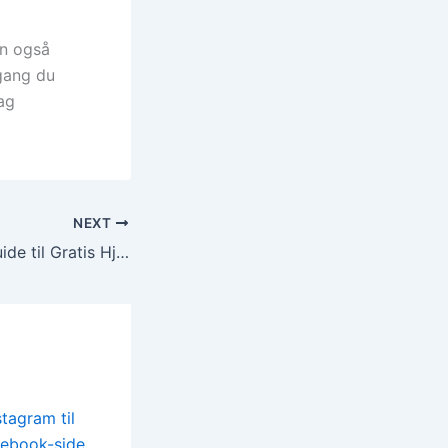
an også
 gang du
ag
NEXT
Den Ultimative Guide til Gratis Hjemmeside – Sådan Kommer du Hurtigt i Gang