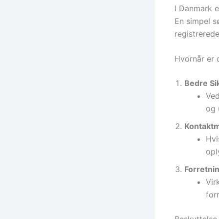
I Danmark e
En simpel s
registrered
Hvornår er d
Bedre Si
Ved
og 
Kontaktm
Hvi
opl
Forretni
Vir
for