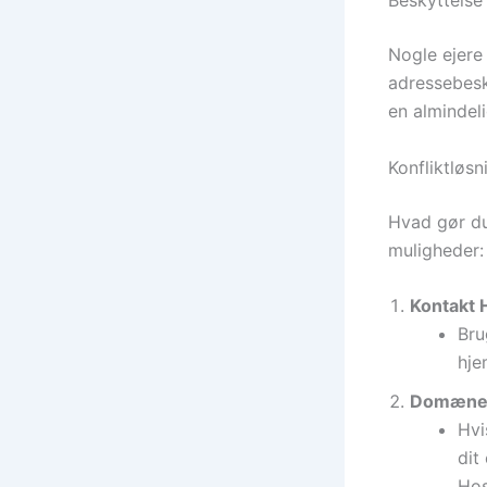
Beskyttelse
Nogle ejere
adressebesky
en almindel
Konfliktlø
Hvad gør du
muligheder:
Kontakt 
Bru
hje
Domænek
Hvi
dit
Hos