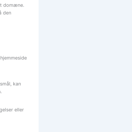
 et domæne.
å den
m hjemmeside
smål, kan
.
elser eller