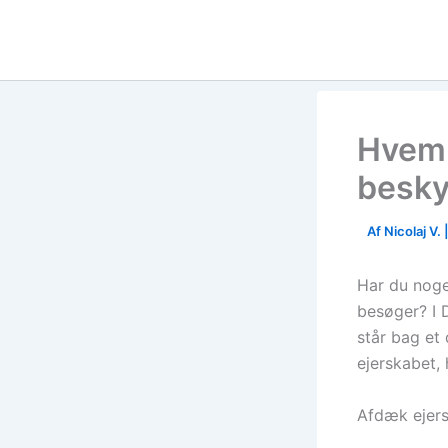
Skip
to
content
Hvem 
besky
Af
Nicolaj V.
Har du noge
besøger? I 
står bag et
ejerskabet,
Afdæk ejer