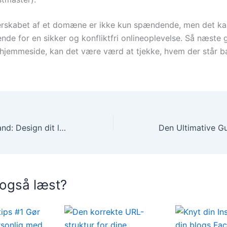
jerskabet af et domæne er ikke kun spændende, men det k
nde for en sikker og konfliktfri onlineoplevelse. Så næste
hjemmeside, kan det være værd at tjekke, hvem der står b
Skab dit eget brand: Design dit logo gratis med lethed
 også læst?