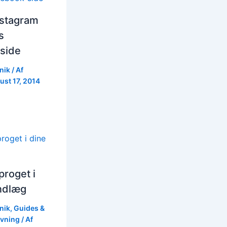
nstagram
s
side
nik
/ Af
ust 17, 2014
roget i
indlæg
nik
,
Guides &
vning
/ Af