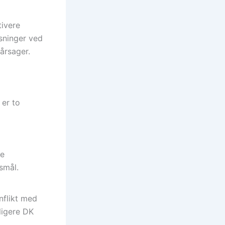
tivere
ysninger ved
årsager.
er to
te
smål.
nflikt med
ligere DK