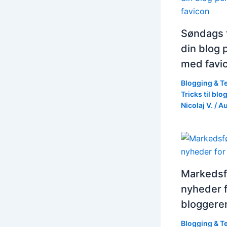
Søndags t
din blog 
med favi
Blogging & T
Tricks til blo
Nicolaj V.
/
Au
Markedsf
nyheder 
bloggere
Blogging & T