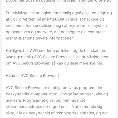
Dog er der også en bagside til medaljen, som der jo ofte er.
En udvikling i teknologien har nemlig også givet en stigning
af ulovlig færden på interttet. Det vil sige, at hackere og
snushaner har specialiseret sig i at bryde ind i dit system
og plante vira og malware, der ødelægger din computer
eller stjæler dine private informationer.
Heldigvis har
AVG
set dette problem, og de har skabt en
løsning: nemlig AVG Secure Browser. Hvis du vil vide mere
om AVG Secure Browser, så kan du læse mere lige her.
Hvad er AVG Secure Browser?
AVG Secure Browser er et billigt antivirus program, der
beskytter din computer imod ulovlige indtrængen, vira og
malware. Programmet giver dig fremragende
sikkerhedsværktøjer til en god pris, så alle kan føle sig
sikre, når de benytter sig af teknologiske enheder, og det