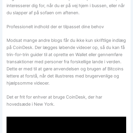
interesserer dig for, når du er på vej hjem i bussen, eller når
du slapper af på sofaen om aftenen.
Professionelt indhold der er tilpasset dine behov
Modsat mange andre blogs får du ikke kun skriftlige indlæg
på CoinDesk. Der lægges løbende videoer op, så du kan få
trin-for-trin guider til at oprette en Wallet eller gennemføre
transaktioner med personer fra forskellige lande i verden.
Dette er med til at gøre anvendelsen og brugen af Bitcoins
lettere at forstå, når det illustreres med brugervenlige og
hjælpsomme videoer.
Det er frit for enhver at bruge CoinDesk, der har
hovedsæde i New York.