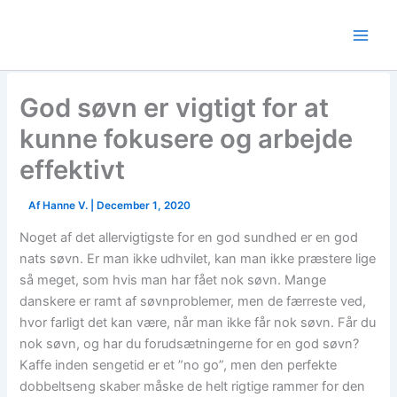
Skip
to
content
God søvn er vigtigt for at
kunne fokusere og arbejde
effektivt
Af
Hanne V.
|
December 1, 2020
Noget af det allervigtigste for en god sundhed er en god
nats søvn. Er man ikke udhvilet, kan man ikke præstere lige
så meget, som hvis man har fået nok søvn. Mange
danskere er ramt af søvnproblemer, men de færreste ved,
hvor farligt det kan være, når man ikke får nok søvn. Får du
nok søvn, og har du forudsætningerne for en god søvn?
Kaffe inden sengetid er et ”no go”, men den perfekte
dobbeltseng skaber måske de helt rigtige rammer for den