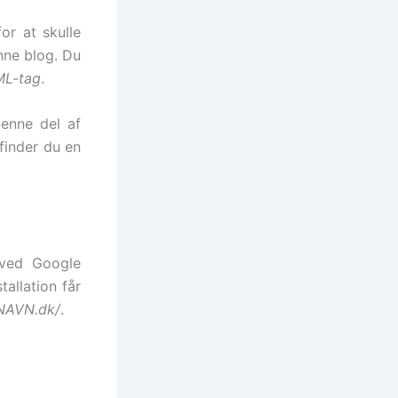
or at skulle
nne blog. Du
L-tag
.
Denne del af
 finder du en
 ved Google
tallation får
GNAVN.dk/
.