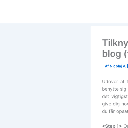
Skip
to
content
Tilkn
blog 
Af
Nicolaj V.
Udover at 
benytte sig
det vigtigs
give dig no
du får opsa
<Step 1>
Op