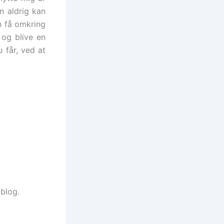
n aldrig kan
n få omkring
 og blive en
 får, ved at
 blog.