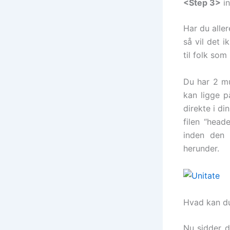
<Step 3>
in
Har du alle
så vil det 
til folk som
Du har 2 m
kan ligge 
direkte i di
filen “head
inden den 
herunder.
Hvad kan du
Nu sidder d