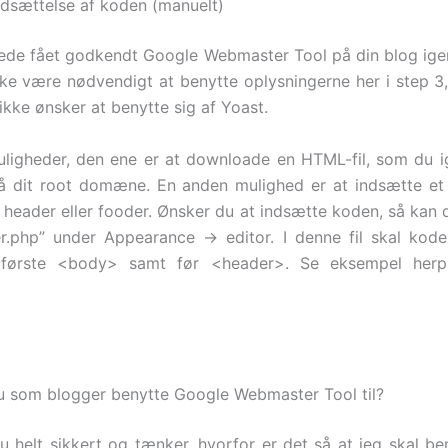
dsættelse af koden (manuelt)
rede fået godkendt Google Webmaster Tool på din blog ig
ikke være nødvendigt at benytte oplysningerne her i step 3,
 ikke ønsker at benytte sig af Yoast.
uligheder, den ene er at downloade en HTML-fil, som du 
på dit root domæne. En anden mulighed er at indsætte et
n header eller fooder. Ønsker du at indsætte koden, så kan 
er.php” under Appearance -> editor. I denne fil skal kod
første <body> samt før <header>. Se eksempel herpå
 som blogger benytte Google Webmaster Tool til?
u helt sikkert og tænker, hvorfor er det så at jeg skal be