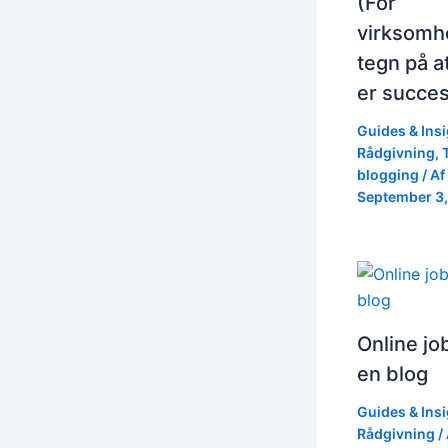
(For
virksomh
tegn på a
er succes
Guides & Ins
Rådgivning
,
blogging
/ Af
September 3,
Online j
en blog
Guides & Ins
Rådgivning
/ 