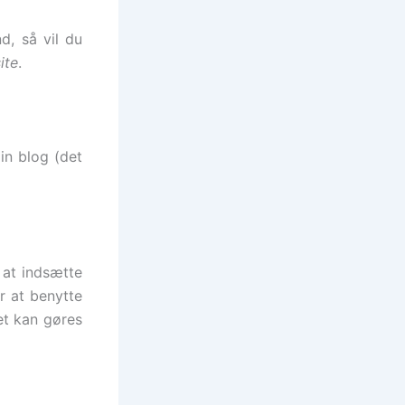
d, så vil du
ite
.
in blog (det
, at indsætte
 at benytte
et kan gøres