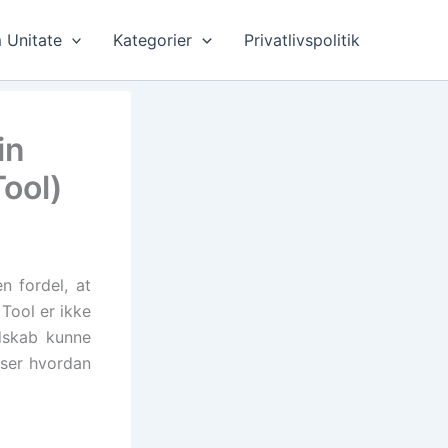
 Unitate
Kategorier
Privatlivspolitik
in
ool)
n fordel, at
Tool er ikke
edskab kunne
iser hvordan