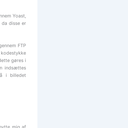
ennem Yoast,
 da disse er
igennem FTP
 kodestykke
dette gøres i
en indsættes
 i billedet
nytte mig af