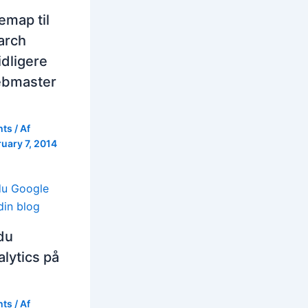
emap til
arch
idligere
ebmaster
hts
/ Af
uary 7, 2014
du
lytics på
hts
/ Af