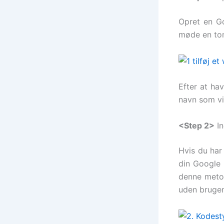
Opret en G
møde en tom
Efter at ha
navn som vi
<Step 2>
In
Hvis du har 
din Google
denne metod
uden brugen