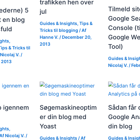
trafikken hen over
Tilmeld sit
ederne) 5
jul
Google Se
t en blog
Guides & Insights
,
Tips &
Console (t
fuld
Tricks til blogging
/ Af
Google W
Hanne V.
/
December 20,
ights
,
2013
Tool)
Tips & Tricks til
Nicolaj V.
/
Guides & Insig
 2013
Nicolaj V.
/
Febr
ob igennem
Søgemaskineoptim
Sådan får 
er din blog med
Google Ana
Yoast
din blog
ights
,
Af
Nicolaj V.
/
Guides & Insights
/ Af
Guides & Insig