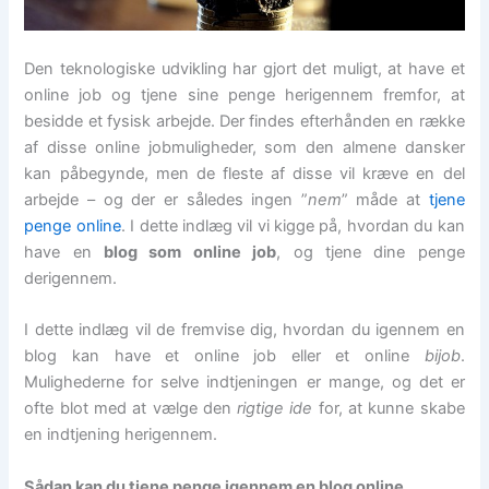
Den teknologiske udvikling har gjort det muligt, at have et
online job og tjene sine penge herigennem fremfor, at
besidde et fysisk arbejde. Der findes efterhånden en række
af disse online jobmuligheder, som den almene dansker
kan påbegynde, men de fleste af disse vil kræve en del
arbejde – og der er således ingen ”
nem
” måde at
tjene
penge online
. I dette indlæg vil vi kigge på, hvordan du kan
have en
blog som online job
, og tjene dine penge
derigennem.
I dette indlæg vil de fremvise dig, hvordan du igennem en
blog kan have et online job eller et online
bijob
.
Mulighederne for selve indtjeningen er mange, og det er
ofte blot med at vælge den
rigtige ide
for, at kunne skabe
en indtjening herigennem.
Sådan kan du tjene penge igennem en blog online