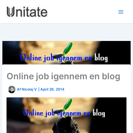
Skip
to
content
Online job igennem en blog
Af
Nicolaj V.
|
April 26, 2014