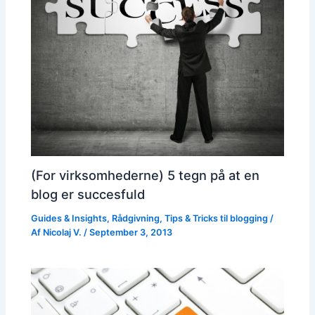
(For virksomhederne) 5 tegn på at en
blog er succesfuld
Guides & Insights
,
Rådgivning
,
Tips & Tricks til blogging
/
Af
Nicolaj V.
/
September 3, 2013