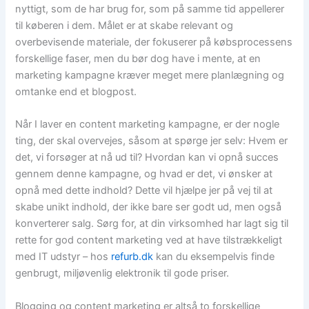
nyttigt, som de har brug for, som på samme tid appellerer
til køberen i dem. Målet er at skabe relevant og
overbevisende materiale, der fokuserer på købsprocessens
forskellige faser, men du bør dog have i mente, at en
marketing kampagne kræver meget mere planlægning og
omtanke end et blogpost.
Når I laver en content marketing kampagne, er der nogle
ting, der skal overvejes, såsom at spørge jer selv: Hvem er
det, vi forsøger at nå ud til? Hvordan kan vi opnå succes
gennem denne kampagne, og hvad er det, vi ønsker at
opnå med dette indhold? Dette vil hjælpe jer på vej til at
skabe unikt indhold, der ikke bare ser godt ud, men også
konverterer salg. Sørg for, at din virksomhed har lagt sig til
rette for god content marketing ved at have tilstrækkeligt
med IT udstyr – hos
refurb.dk
kan du eksempelvis finde
genbrugt, miljøvenlig elektronik til gode priser.
Blogging og content marketing er altså to forskellige