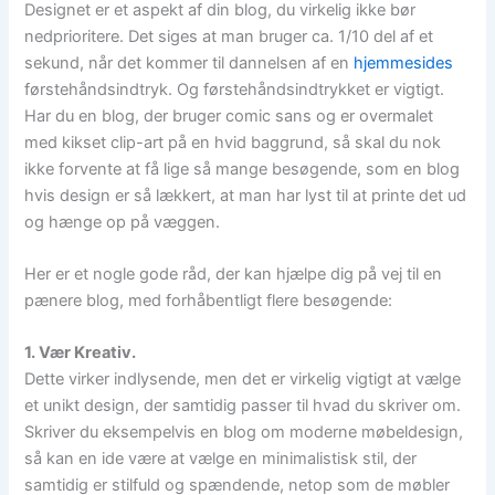
Designet er et aspekt af din blog, du virkelig ikke bør
nedprioritere. Det siges at man bruger ca. 1/10 del af et
sekund, når det kommer til dannelsen af en
hjemmesides
førstehåndsindtryk. Og førstehåndsindtrykket er vigtigt.
Har du en blog, der bruger comic sans og er overmalet
med kikset clip-art på en hvid baggrund, så skal du nok
ikke forvente at få lige så mange besøgende, som en blog
hvis design er så lækkert, at man har lyst til at printe det ud
og hænge op på væggen.
Her er et nogle gode råd, der kan hjælpe dig på vej til en
pænere blog, med forhåbentligt flere besøgende:
1. Vær Kreativ.
Dette virker indlysende, men det er virkelig vigtigt at vælge
et unikt design, der samtidig passer til hvad du skriver om.
Skriver du eksempelvis en blog om moderne møbeldesign,
så kan en ide være at vælge en minimalistisk stil, der
samtidig er stilfuld og spændende, netop som de møbler