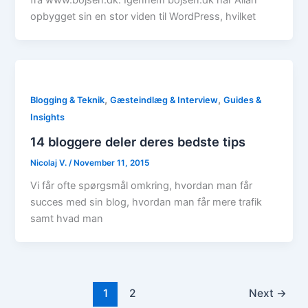
fra www.bojsen.dk. Igennem bojsen.dk har Allan
opbygget sin en stor viden til WordPress, hvilket
,
,
Blogging & Teknik
Gæsteindlæg & Interview
Guides &
Insights
14 bloggere deler deres bedste tips
Nicolaj V.
/
November 11, 2015
Vi får ofte spørgsmål omkring, hvordan man får
succes med sin blog, hvordan man får mere trafik
samt hvad man
1
2
Next
→