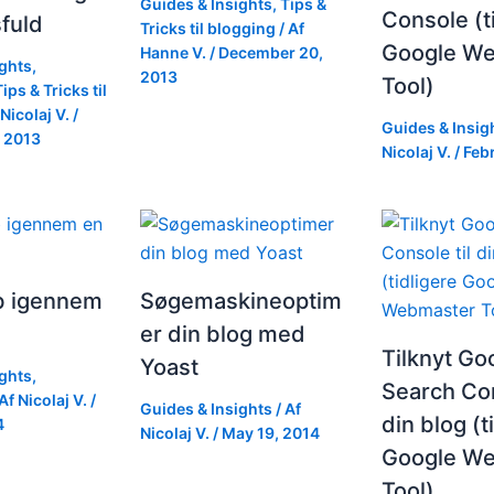
Guides & Insights
,
Tips &
Console (t
fuld
Tricks til blogging
/ Af
Google W
Hanne V.
/
December 20,
ights
,
2013
Tool)
Tips & Tricks til
Nicolaj V.
/
Guides & Insig
 2013
Nicolaj V.
/
Febr
ob igennem
Søgemaskineoptim
er din blog med
Tilknyt Go
Yoast
ights
,
Search Con
Af
Nicolaj V.
/
Guides & Insights
/ Af
din blog (t
4
Nicolaj V.
/
May 19, 2014
Google W
Tool)