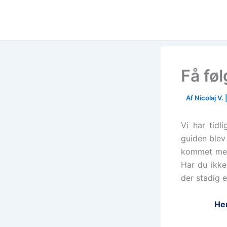
Skip
to
content
Få fø
Af
Nicolaj V.
Vi har tidl
guiden blev 
kommet med 
Har du ikke
der stadig e
Hen