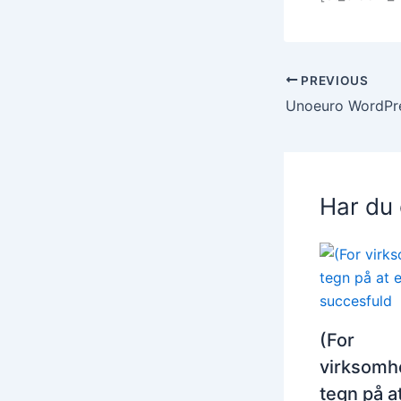
PREVIOUS
Unoeuro WordPr
Har du
(For
virksomh
tegn på a