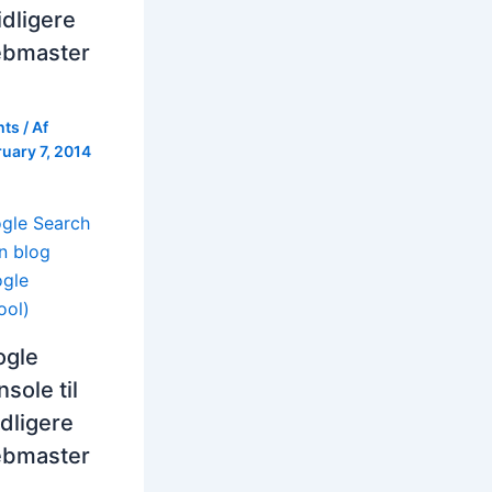
idligere
ebmaster
hts
/ Af
uary 7, 2014
ogle
sole til
idligere
ebmaster