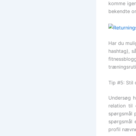
komme igen 
bekendte om
Har du muli
hashtag), s
fitnessblo
træningsrut
Tip #5: Stil
Undersøg hv
relation ti
spørgsmål p
spørgsmål e
profil nævne