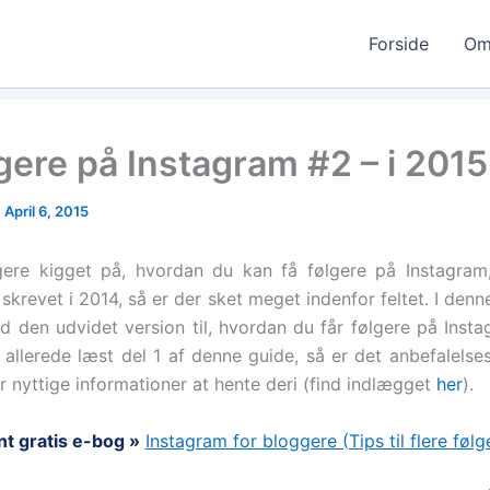
Forside
Om
lgere på Instagram #2 – i 2015
|
April 6, 2015
igere kigget på, hvordan du kan få følgere på Instagra
skrevet i 2014, så er der sket meget indenfor feltet. I denne
den udvidet version til, hvordan du får følgere på Insta
 allerede læst del 1 af denne guide, så er det anbefalelse
r nyttige informationer at hente deri (find indlægget
her
).
t gratis e-bog »
Instagram for bloggere (Tips til flere følg