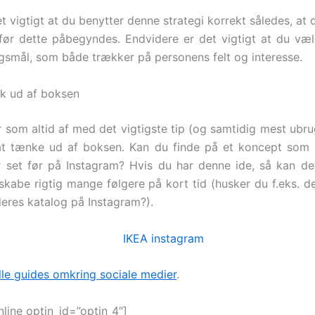
t vigtigt at du benytter denne strategi korrekt således, at
 før dette påbegyndes. Endvidere er det vigtigt at du væl
rgsmål, som både trækker på personens felt og interesse.
k ud af boksen
er som altid af med det vigtigste tip (og samtidig mest ubru
t tænke ud af boksen. Kan du finde på et koncept som e
 set før på Instagram? Hvis du har denne ide, så kan d
 skabe rigtig mange følgere på kort tid (husker du f.eks. 
deres katalog på Instagram?).
alle guides omkring sociale medier
.
line optin_id=”optin_4″]