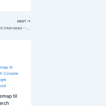
NEXT
Krydr din blog med interviews – 5 hurtige interview tips
emap til
arch