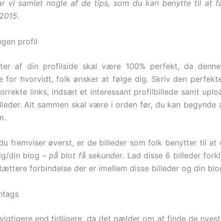
r vi samlet nogle af de tips, som du kan benytte til at f
 2015.
egen profil
nter af din profilside skal være 100% perfekt, da denne
 for hvorvidt, folk ønsker at følge dig. Skriv den perfekte
orrekte links, indsæt et interessant profilbillede samt upl
illeder. Alt sammen skal være i orden før, du kan begynde a
m.
du fremviser øverst, er de billeder som folk benytter til at
dig/din blog –
på blot få sekunder
. Lad disse 6 billeder fork
tættere forbindelse der er imellem disse billeder og din blo
htags
 vigtigere end tidligere, da det gælder om at finde de nyest