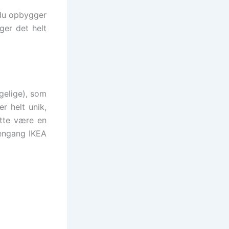
 du opbygger
ger det helt
gelige), som
r helt unik,
ette være en
dengang IKEA