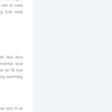
e der er med
og folk med
lt
like
ikke
mentar skal
ker at få nye
 og samtidig
r lyst til at