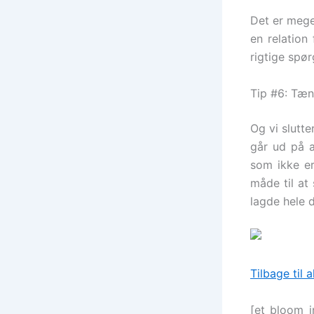
Det er mege
en relation
rigtige spø
Tip #6: Tæn
Og vi slutt
går ud på a
som ikke er
måde til at
lagde hele 
Tilbage til 
[et_bloom_in