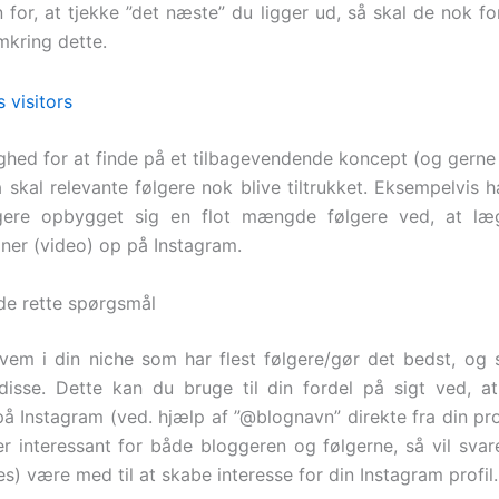
for, at tjekke ”det næste” du ligger ud, så skal de nok fo
kring dette.
ghed for at finde på et tilbagevendende koncept (og gerne
å skal relevante følgere nok blive tiltrukket. Eksempelvis 
ggere opbygget sig en flot mængde følgere ved, at læ
iner (video) op på Instagram.
 de rette spørgsmål
em i din niche som har flest følgere/gør det bedst, og
l disse. Dette kan du bruge til din fordel på sigt ved, at 
å Instagram (ved. hjælp af ”@blognavn” direkte fra din profi
r interessant for både bloggeren og følgerne, så vil svare
s) være med til at skabe interesse for din Instagram profil.