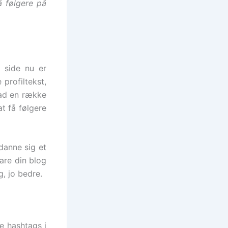
å følgere på
 side nu er
 profiltekst,
oad en række
t få følgere
 danne sig et
lare din blog
g, jo bedre.
e hashtags i