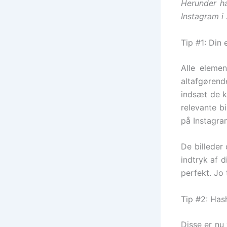
Herunder ha
Instagram i
Tip #1: Din 
Alle eleme
altafgørende
indsæt de k
relevante b
på Instagra
De billeder 
indtryk af 
perfekt. Jo 
Tip #2: Has
Disse er nu