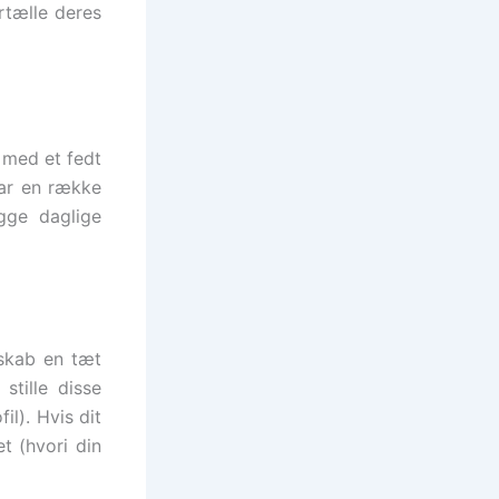
rtælle deres
 med et fedt
har en række
gge daglige
 skab en tæt
stille disse
l). Hvis dit
t (hvori din