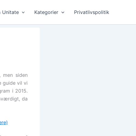
 Unitate
Kategorier
Privatlivspolitik
m, men siden
 guide vil vi
gram i 2015.
sværdigt, da
ere)