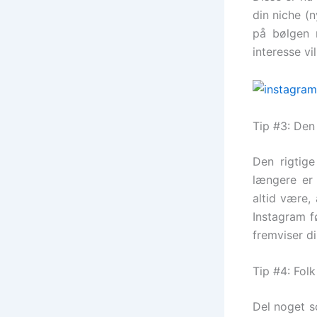
din niche (
på bølgen 
interesse vil
Tip #3: Den
Den rigtig
længere er
altid være, 
Instagram f
fremviser di
Tip #4: Fol
Del noget so