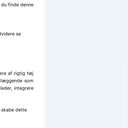
n du finde denne
dvidere se
re af rigtig høj
undlæggende som
leder, integrere
t skabe dette