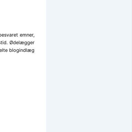
 besvaret emner,
stid. Ødelægger
kelte blogindlæg