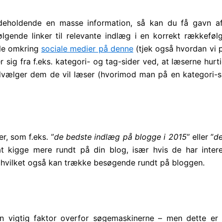
indeholdende en masse information, så kan du få gavn 
gende linker til relevante indlæg i en korrekt rækkefølge
le omkring
sociale medier på denne
(tjek også hvordan vi 
er sig fra f.eks. kategori- og tag-sider ved, at læserne hurt
dvælger dem de vil læser (hvorimod man på en kategori-si
r, som f.eks. ”
de bedste indlæg på blogge i 2015
” eller ”
d
at kigge mere rundt på din blog, især hvis de har inter
, hvilket også kan trække besøgende rundt på bloggen.
en vigtig faktor overfor søgemaskinerne – men dette er o