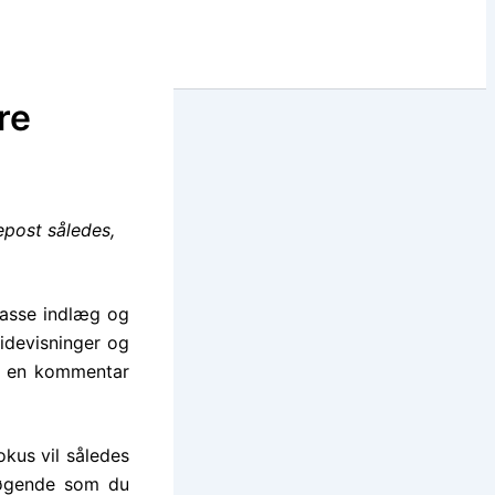
re
epost således,
masse indlæg og
sidevisninger og
r, en kommentar
okus vil således
søgende som du