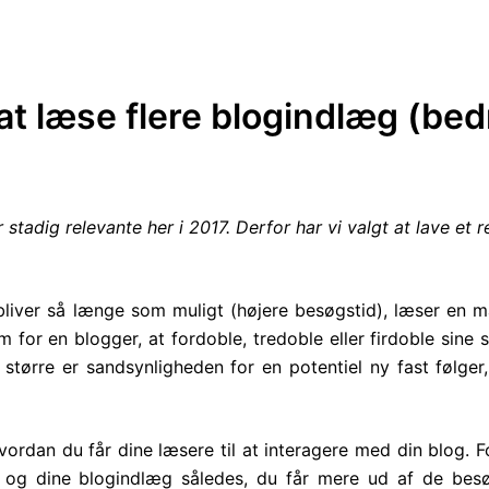
 at læse flere blogindlæg (bed
stadig relevante her i 2017. Derfor har vi valgt at lave et r
bliver så længe som muligt (højere besøgstid), læser en 
for en blogger, at fordoble, tredoble eller firdoble sine 
 større er sandsynligheden for en potentiel ny fast følge
vordan du får dine læsere til at interagere med din blog. F
 og dine blogindlæg således, du får mere ud af de be