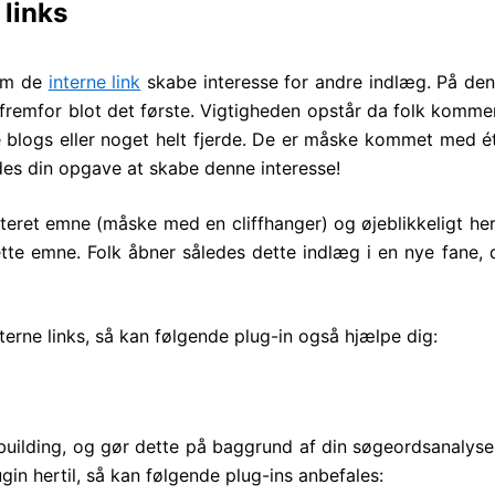
 links
nem de
interne link
skabe interesse for andre indlæg. På de
 fremfor blot det første. Vigtigheden opstår da folk kommer
re blogs eller noget helt fjerde. De er måske kommet med é
edes din opgave at skabe denne interesse!
ateret emne (måske med en cliffhanger) og øjeblikkeligt heref
te emne. Folk åbner således dette indlæg i en nye fane, 
terne links, så kan følgende plug-in også hjælpe dig:
inkbuilding, og gør dette på baggrund af din søgeordsanalyse 
in hertil, så kan følgende plug-ins anbefales: