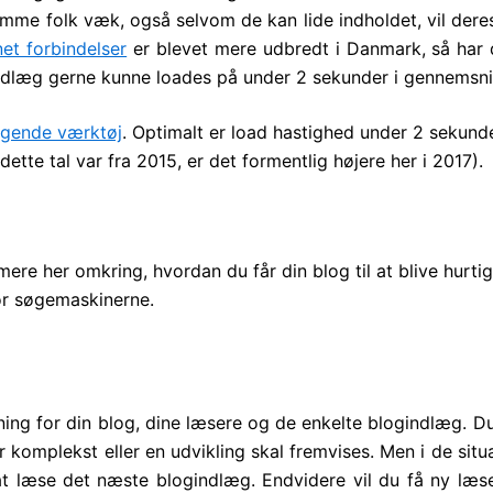
me folk væk, også selvom de kan lide indholdet, vil deres 
et forbindelser
er blevet mere udbredt i Danmark, så har d
ogindlæg gerne kunne loades på under 2 sekunder i gennemsni
lgende værktøj
. Optimalt er load hastighed under 2 sekund
tte tal var fra 2015, er det formentlig højere her i 2017).
mere her omkring, hvordan du får din blog til at blive hurti
or søgemaskinerne.
ning for din blog, dine læsere og de enkelte blogindlæg. Du
 komplekst eller en udvikling skal fremvises. Men i de situ
at læse det næste blogindlæg. Endvidere vil du få ny læse