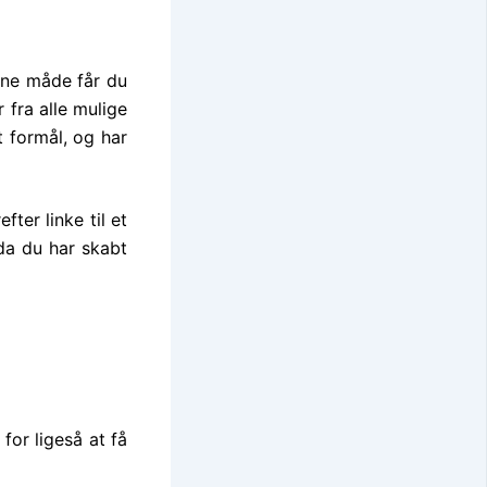
nne måde får du
 fra alle mulige
t formål, og har
ter linke til et
da du har skabt
for ligeså at få