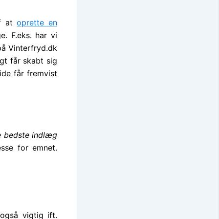
af at
oprette en
. F.eks. har vi
på Vinterfryd.dk
igt får skabt sig
de får fremvist
e bedste indlæg
esse for emnet.
gså vigtig ift.