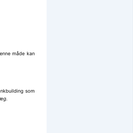
 denne måde kan
 linkbuilding som
læg.