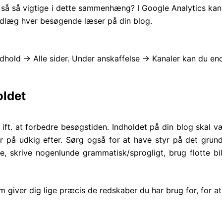
r så så vigtige i dette sammenhæng? I Google Analytics ka
ndlæg hver besøgende læser på din blog.
dhold -> Alle sider. Under anskaffelse -> Kanaler kan du en
oldet
ift. at forbedre besøgstiden. Indholdet på din blog skal væ
er på udkig efter. Sørg også for at have styr på det gr
pe, skrive nogenlunde grammatisk/sprogligt, brug flotte bil
om giver dig lige præcis de redskaber du har brug for, for a