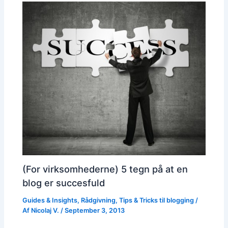
(For virksomhederne) 5 tegn på at en
blog er succesfuld
Guides & Insights
,
Rådgivning
,
Tips & Tricks til blogging
/
Af
Nicolaj V.
/
September 3, 2013