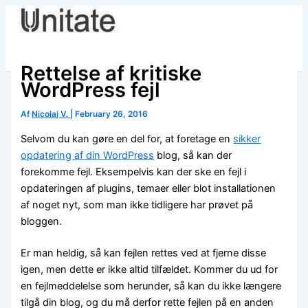
Skip
to
content
Rettelse af kritiske
WordPress fejl
Af
Nicolaj V.
|
February 26, 2016
Selvom du kan gøre en del for, at foretage en
sikker
opdatering af din WordPress
blog, så kan der
forekomme fejl. Eksempelvis kan der ske en fejl i
opdateringen af plugins, temaer eller blot installationen
af noget nyt, som man ikke tidligere har prøvet på
bloggen.
Er man heldig, så kan fejlen rettes ved at fjerne disse
igen, men dette er ikke altid tilfældet. Kommer du ud for
en fejlmeddelelse som herunder, så kan du ikke længere
tilgå din blog, og du må derfor rette fejlen på en anden