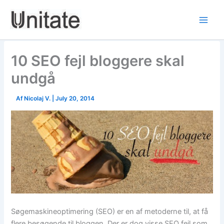
Skip
to
content
10 SEO fejl bloggere skal
undgå
Af
Nicolaj V.
|
July 20, 2014
Søgemaskineoptimering (SEO) er en af metoderne til, at få
flere besøgende til bloggen. Der er dog visse SEO fejl som