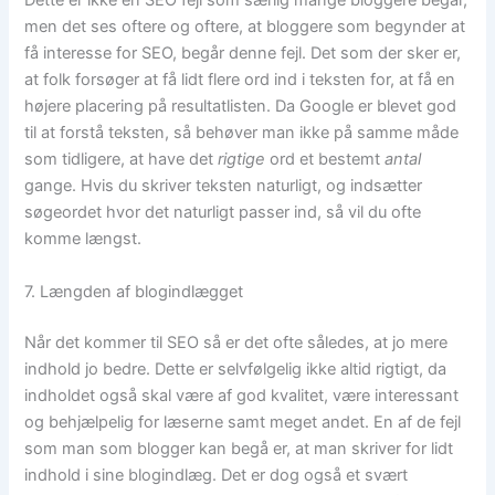
Dette er ikke en SEO fejl som særlig mange bloggere begår,
men det ses oftere og oftere, at bloggere som begynder at
få interesse for SEO, begår denne fejl. Det som der sker er,
at folk forsøger at få lidt flere ord ind i teksten for, at få en
højere placering på resultatlisten. Da Google er blevet god
til at forstå teksten, så behøver man ikke på samme måde
som tidligere, at have det
rigtige
ord et bestemt
antal
gange. Hvis du skriver teksten naturligt, og indsætter
søgeordet hvor det naturligt passer ind, så vil du ofte
komme længst.
7. Længden af blogindlægget
Når det kommer til SEO så er det ofte således, at jo mere
indhold jo bedre. Dette er selvfølgelig ikke altid rigtigt, da
indholdet også skal være af god kvalitet, være interessant
og behjælpelig for læserne samt meget andet. En af de fejl
som man som blogger kan begå er, at man skriver for lidt
indhold i sine blogindlæg. Det er dog også et svært