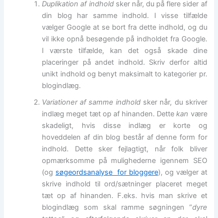
Duplikation af indhold
sker når, du på flere sider af
din blog har samme indhold. I visse tilfælde
vælger Google at se bort fra dette indhold, og du
vil ikke opnå besøgende på indholdet fra Google.
I værste tilfælde, kan det også skade dine
placeringer på andet indhold. Skriv derfor altid
unikt indhold og benyt maksimalt to kategorier pr.
blogindlæg.
Variationer af samme indhold
sker når, du skriver
indlæg meget tæt op af hinanden. Dette
kan
være
skadeligt, hvis disse indlæg er korte og
hoveddelen af din blog består af denne form for
indhold. Dette sker fejlagtigt, når folk bliver
opmærksomme på mulighederne igennem SEO
(og
søgeordsanalyse for bloggere
), og vælger at
skrive indhold til ord/sætninger placeret meget
tæt op af hinanden. F.eks. hvis man skrive et
blogindlæg som skal ramme søgningen ”
dyre