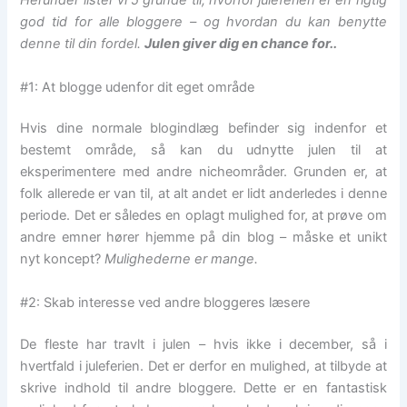
Herunder lister vi 5 grunde til, hvorfor juleferien er en rigtig
god tid for alle bloggere – og hvordan du kan benytte
denne til din fordel.
Julen giver dig en chance for..
#1: At blogge udenfor dit eget område
Hvis dine normale blogindlæg befinder sig indenfor et
bestemt område, så kan du udnytte julen til at
eksperimentere med andre nicheområder. Grunden er, at
folk allerede er van til, at alt andet er lidt anderledes i denne
periode. Det er således en oplagt mulighed for, at prøve om
andre emner hører hjemme på din blog – måske et unikt
nyt koncept?
Mulighederne er mange.
#2: Skab interesse ved andre bloggeres læsere
De fleste har travlt i julen – hvis ikke i december, så i
hvertfald i juleferien. Det er derfor en mulighed, at tilbyde at
skrive indhold til andre bloggere. Dette er en fantastisk