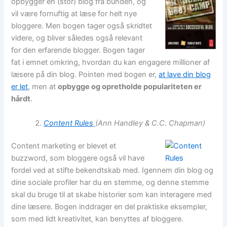
opbygger en (stor) blog fra bunden, og
vil være fornuftig at læse for helt nye
bloggere. Men bogen tager også skridtet
videre, og bliver således også relevant
for den erfarende blogger. Bogen tager
fat i emnet omkring, hvordan du kan engagere millioner af
læsere på din blog. Pointen med bogen er,
at lave din blog
er let
, men at
opbygge og opretholde populariteten er
hårdt
.
Content Rules
(Ann Handley & C.C. Chapman)
Content marketing er blevet et
buzzword, som bloggere også vil have
fordel ved at stifte bekendtskab med. Igennem din blog og
dine sociale profiler har du en stemme, og denne stemme
skal du bruge til at skabe historier som kan interagere med
dine læsere. Bogen inddrager en del praktiske eksempler,
som med lidt kreativitet, kan benyttes af bloggere.