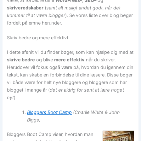
være, at forbedre dine
WordPress
-,
SEO
– og
skriveredskaber
(
samt alt muligt andet godt, når det
kommer til at være blogger
). Se vores liste over blog bøger
fordelt på emne herunder.
Skriv bedre og mere effektivt
I dette afsnit vil du finder bøger, som kan hjælpe dig med at
skrive bedre
og blive
mere effektiv
når du skriver.
Herudover vil fokus også være på, hvordan du igennem din
tekst, kan skabe en forbindelse til dine læsere. Disse bøger
vil både være for helt nye bloggere og bloggere som har
blogget i mange år (
det er aldrig for sent at lære noget
nyt
).
Bloggers Boot Camp
(Charlie White & John
Biggs)
Bloggers Boot Camp viser, hvordan man