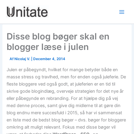
Skip
to
content
Disse blog bøger skal en
blogger læse i julen
Af
Nicolaj V.
|
December 4, 2014
Julen er påbegyndt, hvilket for mange betyder både en
masse stress og travlhed, men for enden også juleferie. De
fleste bloggere ved også godt, at juleferien er en tid til
skrive gode blogindlæg, overveje strategien for det nye år
eller påbegynde en rebranding. For at hjælpe dig på vej
med denne proces, samt give dig midlerne til at gøre din
blog endnu mere succesfuld i 2015, så har vi sammensat
en liste med de bedst blog bøger – dvs. bøger for bloggere
omkring alt muligt relevant. Fokus med disse bøger vil