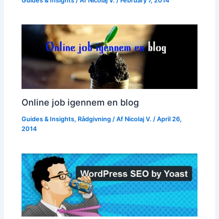
Guides & Insights
/ Af
Nicolaj V.
/
February 7, 2014
Online job igennem en blog
Guides & Insights
,
Rådgivning
/ Af
Nicolaj V.
/
April 26,
2014