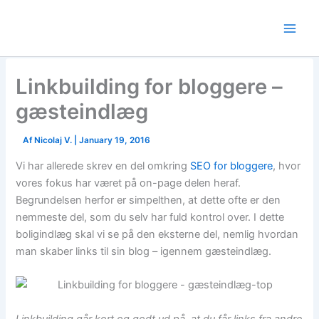
Skip
to
content
Linkbuilding for bloggere –
gæsteindlæg
Af
Nicolaj V.
|
January 19, 2016
Vi har allerede skrev en del omkring
SEO for bloggere
, hvor
vores fokus har været på on-page delen heraf.
Begrundelsen herfor er simpelthen, at dette ofte er den
nemmeste del, som du selv har fuld kontrol over. I dette
boligindlæg skal vi se på den eksterne del, nemlig hvordan
man skaber links til sin blog – igennem gæsteindlæg.
Linkbuilding går kort og godt ud på, at du får links fra andre