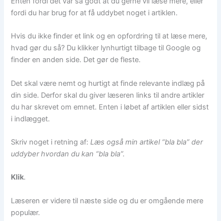
Enten fordi det var så godt at du gerne vil læse mere, eller
fordi du har brug for at få uddybet noget i artiklen.
Hvis du ikke finder et link og en opfordring til at læse mere,
hvad gør du så? Du klikker lynhurtigt tilbage til Google og
finder en anden side. Det gør de fleste.
Det skal være nemt og hurtigt at finde relevante indlæg på
din side. Derfor skal du giver læseren links til andre artikler
du har skrevet om emnet. Enten i løbet af artiklen eller sidst
i indlægget.
Skriv noget i retning af:
Læs også min artikel “bla bla” der
uddyber hvordan du kan “bla bla”.
Klik
.
Læseren er videre til næste side og du er omgående mere
populær.