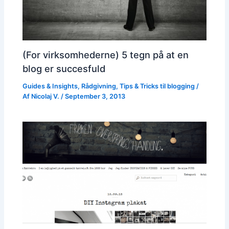
(For virksomhederne) 5 tegn på at en
blog er succesfuld
Guides & Insights
,
Rådgivning
,
Tips & Tricks til blogging
/
Af
Nicolaj V.
/
September 3, 2013