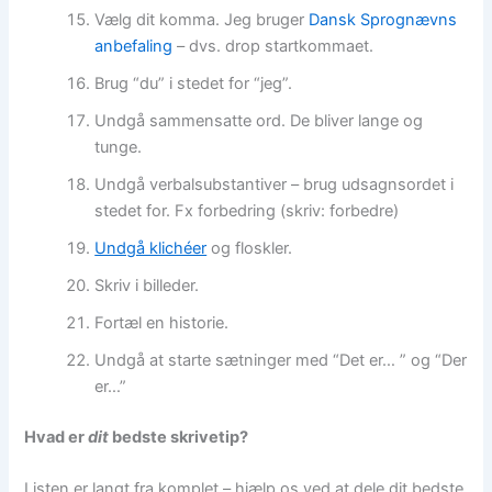
Vælg dit komma. Jeg bruger
Dansk Sprognævns
anbefaling
– dvs. drop startkommaet.
Brug “du” i stedet for “jeg”.
Undgå sammensatte ord. De bliver lange og
tunge.
Undgå verbalsubstantiver – brug udsagnsordet i
stedet for. Fx forbedring (skriv: forbedre)
Undgå klichéer
og floskler.
Skriv i billeder.
Fortæl en historie.
Undgå at starte sætninger med “Det er… ” og “Der
er…”
Hvad er
dit
bedste skrivetip?
Listen er langt fra komplet – hjælp os ved at dele dit bedste